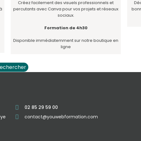
Créez facilement des visuels professionnels et
Déc
 à
percutants avec Canva pour vos projets et réseaux
bonn
sociaux.
Formation de 4h30
Disponible immédiatemment sur notre boutique en
ligne
echercher
02 85 29 59 00
aye
contact@youwebformation.com