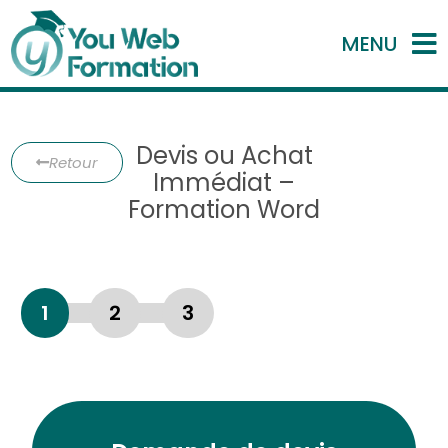
MENU
Devis ou Achat
Retour
Immédiat –
Formation Word
1
2
3