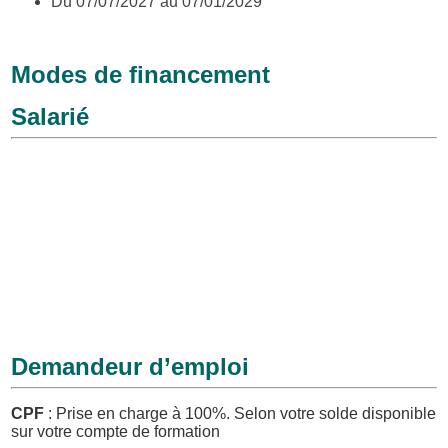
Du 07/07/2027 au 07/01/2029
Modes de financement
Salarié
CPF
: Prise en charge à 100%.
Selon votre solde disponible
sur votre compte de formation
Entreprise
: Abondement CPF, financement direct, éligible
OPCO, FNE…
CPF de transition
Fond personnel :
Paiement en plusieurs fois sans frais
Demandeur d’emploi
CPF
: Prise en charge à 100%.
Selon votre solde disponible
sur votre compte de formation