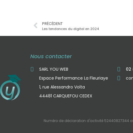
PRÉCÉDENT
Les tendances du digital en 2024
Nous contacter
SARL YOU WEB
02 
Espace Performance La Fleuriaye
co
1, rue Alessandro Volta
44481 CARQUEFOU CEDEX
Numéro de déclaration d'activité 52440827344 aup