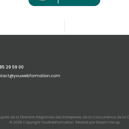
85 29 59 00
ntact@youwebformation.com
rès de la Direction Régionale des Entreprises, de la Concurrence, de la 
© 2026 Copyright YouWebFormation. Réalisé par
Dream me up