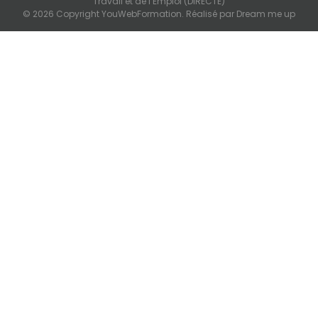
Travail et de l’Emploi (DIRECTE)
© 2026 Copyright YouWebFormation. Réalisé par
Dream me up