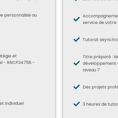
 personnalisé au
Accompagnement
service de votre 
Tutorat asynchr
atégie et
Titre préparé : 
al - RNCP34758 -
développement d
niveau 7
s
Des projets prof
t individuel
3 heures de tutor