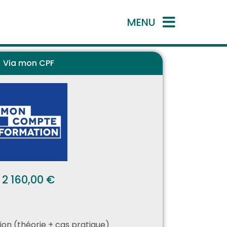
MENU
Via mon CPF
2 160,00 €
on (théorie + cas pratique)