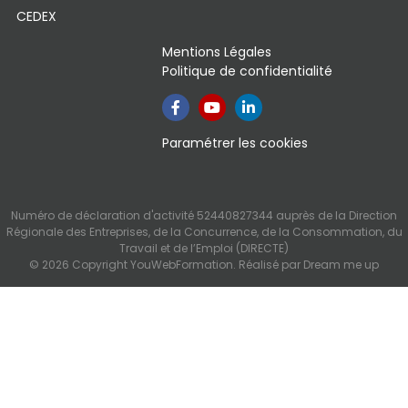
CEDEX
Mentions Légales
Politique de confidentialité
Paramétrer les cookies
Numéro de déclaration d'activité 52440827344 auprès de la Direction
Régionale des Entreprises, de la Concurrence, de la Consommation, du
Travail et de l’Emploi (DIRECTE)
© 2026 Copyright YouWebFormation. Réalisé par
Dream me up