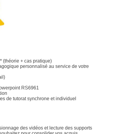
 (théorie + cas pratique)
ogique personnalisé au service de votre
il)
n
Powerpoint RS6961
tion
es de tutorat synchrone et individuel
sionnage des vidéos et lecture des supports
e souhaitez pour consolider vos acquis.