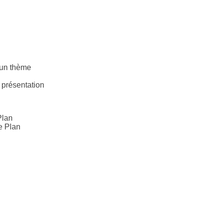
d’un thème
 présentation
 Plan
e Plan