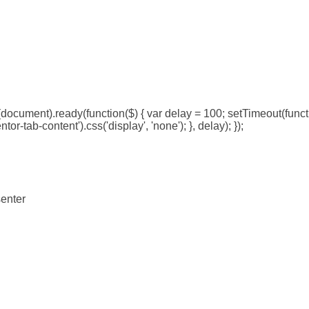
document).ready(function($) { var delay = 100; setTimeout(functi
or-tab-content').css('display', 'none'); }, delay); });
senter