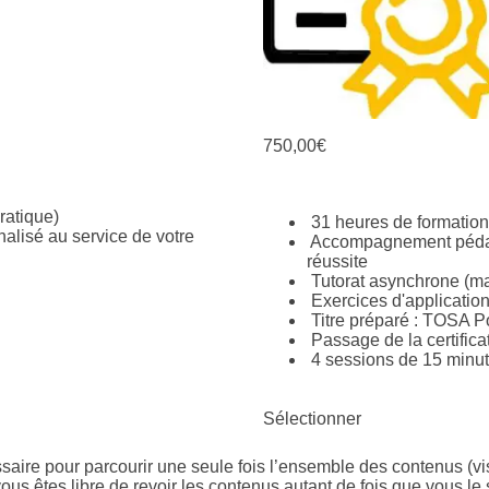
750,00€
ratique)
31 heures de formation*
isé au service de votre
Accompagnement pédag
réussite
Tutorat asynchrone (ma
Exercices d'applicatio
Titre préparé : TOSA 
Passage de la certifica
4 sessions de 15 minut
Sélectionner
ire pour parcourir une seule fois l’ensemble des contenus (vi
vous êtes libre de revoir les contenus autant de fois que vous l