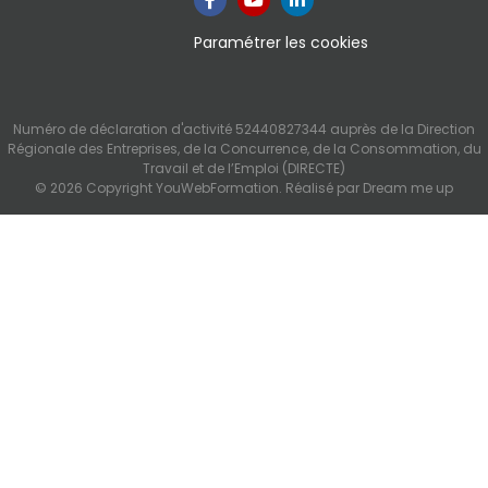
Paramétrer les cookies
Numéro de déclaration d'activité 52440827344 auprès de la Direction
Régionale des Entreprises, de la Concurrence, de la Consommation, du
Travail et de l’Emploi (DIRECTE)
© 2026 Copyright YouWebFormation. Réalisé par
Dream me up