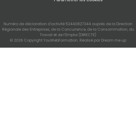
Numéro de déclaration d'activité 52440827344 auprès de la Direction
Régionale des Entreprises, de la Concurrence, de la Consommation, du
Travail et de l’Emploi (DIRECTE)
© 2026 Copyright YouWebFormation. Réalisé par
Dream me up