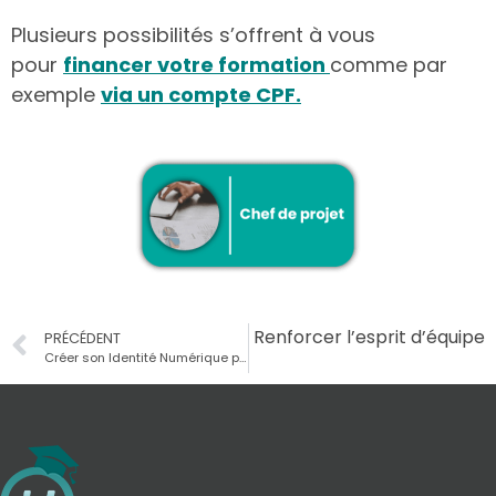
Plusieurs possibilités s’offrent à vous
pour
financer votre formation
comme par
exemple
via un compte CPF.
uivant
Chamallow Challenge : Renforcer l’esprit d’équipe
PRÉCÉDENT
Créer son Identité Numérique pour accéder à Mon Compte Formation