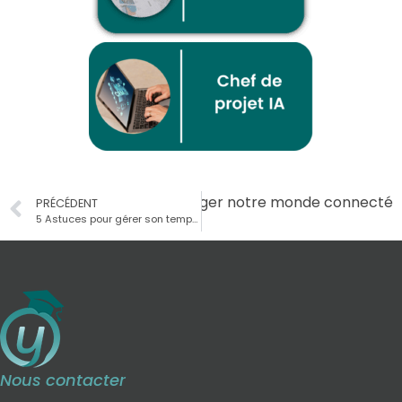
Suivant
Cybersécurité : protéger notre monde connecté
PRÉCÉDENT
5 Astuces pour gérer son temps en formation à distance
Nous contacter