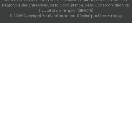
Régionale des Entreprises, de la Concurrence, de la Consommation, du
Travail et de l’Emploi (DIRECTE)
© 2026 Copyright YouWebFormation. Réalisé par
Dream me up